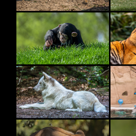
ZOOM ERLEBNISWELT 
GELSENKIRCHEN
WOLFSPARK WERNER FREUND 
MERZIG