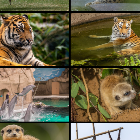
ZOO KREFELD
ZOO KÖLN
ZOO DUISBURG
ZOO NEUWIED