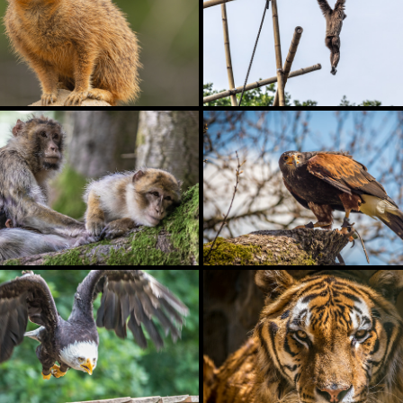
ZOO BERLIN
TIERPARK OST-BERL
 UND ERLEBNISPARK DAUN
NATURWILDPARK FREI
FVOGELPARK SAARBURG
EIFEL-ZOO LÜNEBA