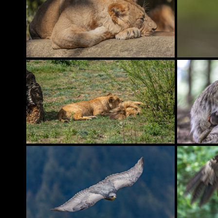
ZOO LEIPZIG
ZOO DANZIG
WILD-
WILD- UND FREIZEITPARK 
GREI
KLOTTEN