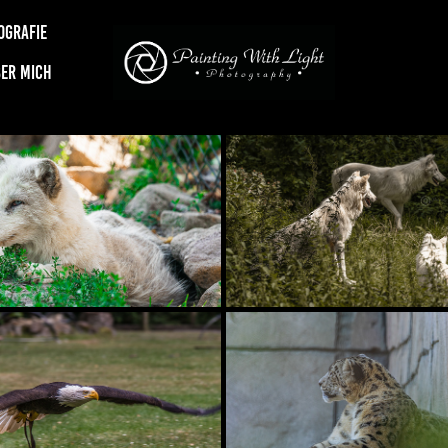
OGRAFIE
ER MICH
IFVOGELZOO POTZBERG
ZOO OSNABRÜCK
OGELSTATION HELLENTHAL
ZOO NEUNKIRCHE