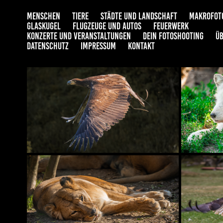
MENSCHEN
TIERE
STÄDTE UND LANDSCHAFT
MAKROFOT
GLASKUGEL
FLUGZEUGE UND AUTOS
FEUERWERK
KONZERTE UND VERANSTALTUNGEN
DEIN FOTOSHOOTING
ÜB
DATENSCHUTZ
IMPRESSUM
KONTAKT
ADLER- UND WOLFSPARK 
GRE
KASSELBURG
ZOO D'AMNEVILLE
GREIFV