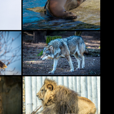
IN
WILHELMA STUTTGART
SEN
TIERPARK HELLABRUNN MÜNCHEN
CH
ZOO ERFURT